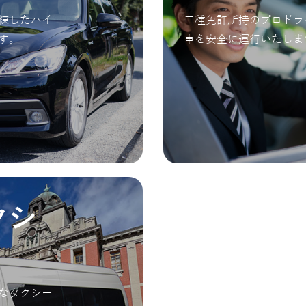
練したハイ
二種免許所持のプロドラ
す。
車を安全に運行いたしま
クシ
なタクシー